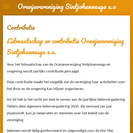
Oranjevereniging Sintjohannesga e.o
Ga
direct
naar
Contributie
de
hoofdinhoud
Lidmaatschap en contributie Oranjevereniging
Sintjohannesga e.o.
Voor het lidmaatschap van de Oranjevereniging Sintjohannesga en
omgeving wordt jaarlijks contributie gevraagd.
Deze contributie maakt het mogelijk dat de vereniging haar activiteiten voor
het dorp en de omgeving kan blijven organiseren.
Als lid heb je het recht om deel te nemen aan de jaarlijkse ledenvergadering.
Tijdens deze algemene ledenvergadering (ALV), die eenmaal per jaar
plaatsvindt, kun je meepraten en stemmen over het beleid van de
vereniging.
Iedereen wordt tijdig geïnformeerd en uitgenodigd voor de ALV. Hier