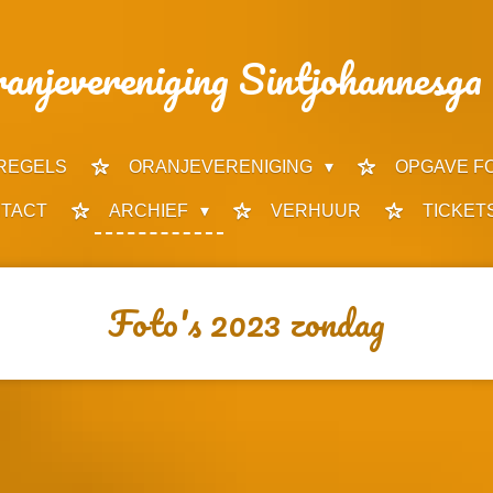
anjevereniging Sintjohannesga 
REGELS
ORANJEVERENIGING
OPGAVE F
TACT
ARCHIEF
VERHUUR
TICKET
Foto's 2023 zondag