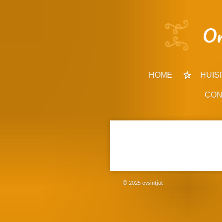
Ga
direct
Or
naar
de
hoofdinhoud
HOME
HUIS
CON
© 2025 ovsintjut