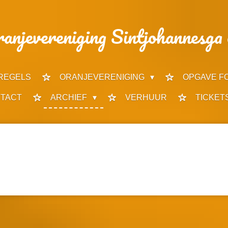
anjevereniging Sintjohannesga 
REGELS
ORANJEVERENIGING
OPGAVE F
TACT
ARCHIEF
VERHUUR
TICKET