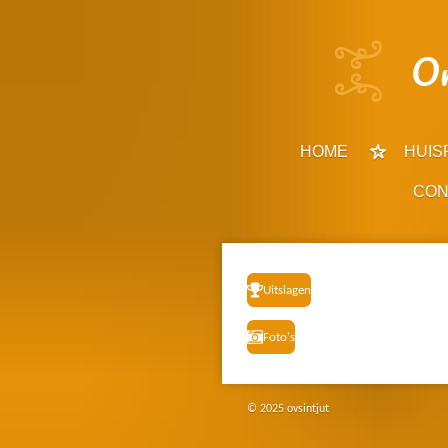
Ga
direct
Or
naar
de
hoofdinhoud
HOME
HUIS
CON
Uitslagen
Foto's
© 2025 ovsintjut