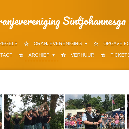
anjevereniging Sintjohannesga 
REGELS
ORANJEVERENIGING
OPGAVE F
TACT
ARCHIEF
VERHUUR
TICKET